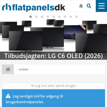
Tilbudsjagten: LG C6 OLED (2026)
Indeks
Log ind eller opret bruger
Log venligst ind for adgang til
brugerkontrolpanelet.