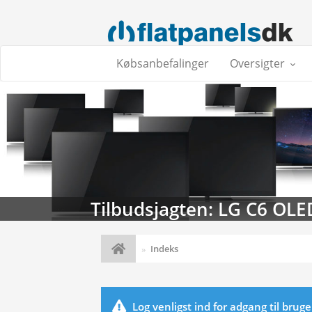
Købsanbefalinger
Oversigter
Tilbudsjagten: LG C6 OLE
Indeks
Log venligst ind for adgang til brug