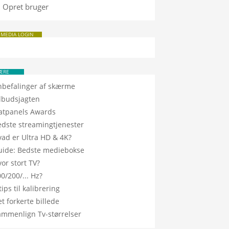
Opret bruger
 MEDIA LOGIN
ÆRE
nbefalinger af skærme
ilbudsjagten
latpanels Awards
edste streamingtjenester
vad er Ultra HD & 4K?
uide: Bedste mediebokse
or stort TV?
0/200/... Hz?
tips til kalibrering
t forkerte billede
ammenlign Tv-størrelser