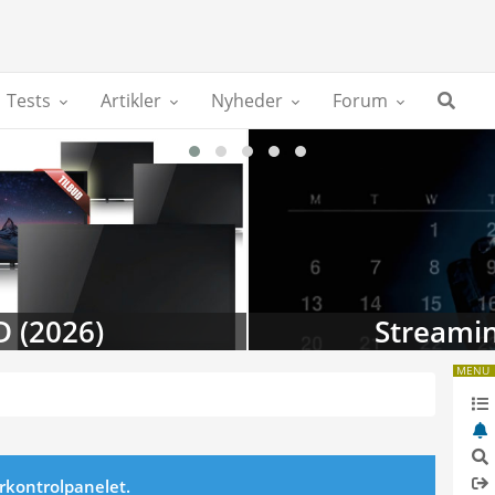
Tests
Artikler
Nyheder
Forum
D (2026)
Streamin
MENU
erkontrolpanelet.