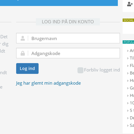
SOCIAL
LOG IND PÅ DIN KONTO
 Det
Brugernavn:
POPUL
r dig
›
A
ldt
Adgangskode:
›
T
›
F
Log ind
Forbliv logget ind
endt
›
B
›
H
Jeg har glemt min adgangskode
ge
›
G
›
Hv
›
10
›
5 
›
De
›
S