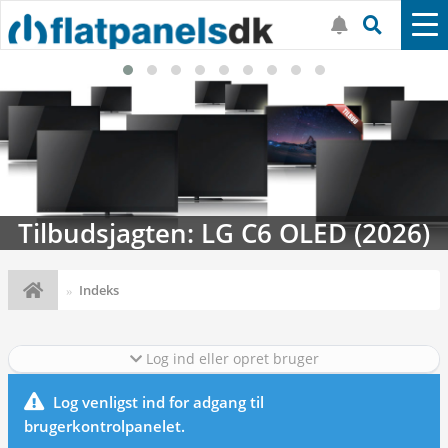
Tilbudsjagten: LG C6 OLED (2026)
Indeks
Log ind eller opret bruger
Log venligst ind for adgang til
brugerkontrolpanelet.