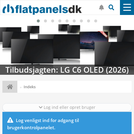
Tilbudsjagten: LG C6 OLED (2026)
Indeks
Log ind eller opret bruger
Log venligst ind for adgang til
brugerkontrolpanelet.