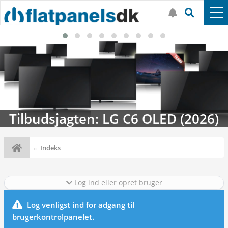
Tilbudsjagten: LG C6 OLED (2026)
Indeks
Log ind eller opret bruger
Log venligst ind for adgang til
brugerkontrolpanelet.