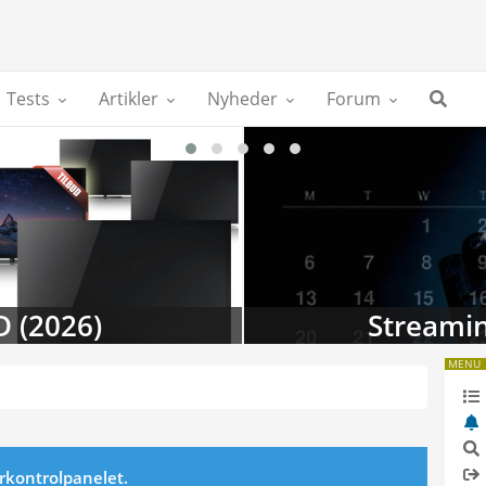
Tests
Artikler
Nyheder
Forum
D (2026)
Streamin
MENU
erkontrolpanelet.