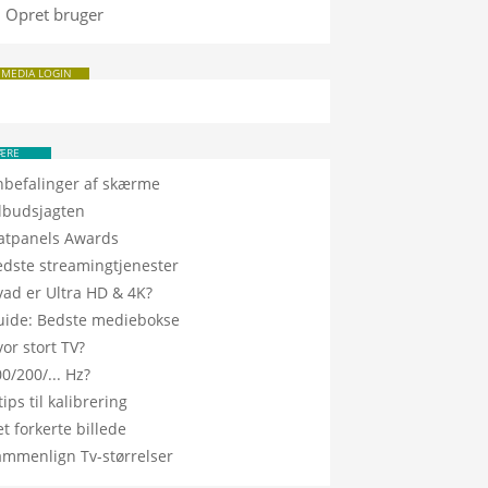
Opret bruger
 MEDIA LOGIN
ÆRE
nbefalinger af skærme
ilbudsjagten
latpanels Awards
edste streamingtjenester
vad er Ultra HD & 4K?
uide: Bedste mediebokse
or stort TV?
0/200/... Hz?
tips til kalibrering
t forkerte billede
ammenlign Tv-størrelser