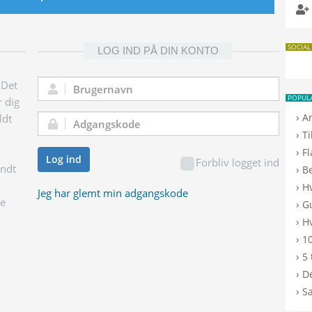
SOCIAL
LOG IND PÅ DIN KONTO
 Det
Brugernavn:
POPUL
r dig
›
A
ldt
Adgangskode:
›
T
›
F
Log ind
Forbliv logget ind
endt
›
B
›
H
Jeg har glemt min adgangskode
ge
›
G
›
Hv
›
10
›
5 
›
De
›
S