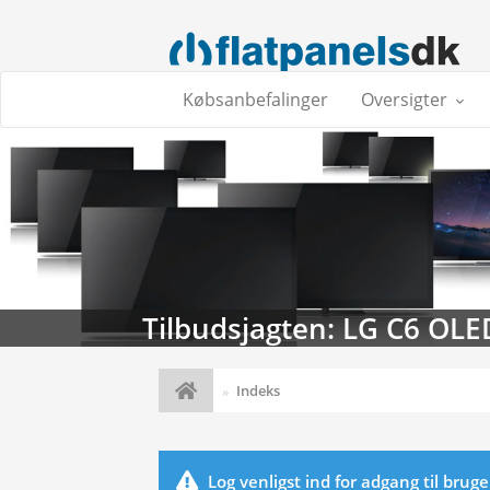
Købsanbefalinger
Oversigter
Tilbudsjagten: LG C6 OLE
Indeks
Log venligst ind for adgang til brug