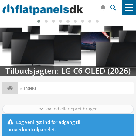
Tilbudsjagten: LG C6 OLED (2026)
Indeks
Log ind eller opret bruger
Log venligst ind for adgang til
brugerkontrolpanelet.