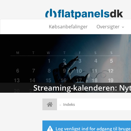
Købsanbefalinger
Oversigter
Streaming-kalenderen: Nyt
Indeks
Log venligst ind for adgang til brug