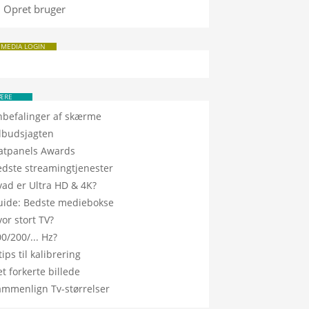
Opret bruger
 MEDIA LOGIN
ÆRE
nbefalinger af skærme
ilbudsjagten
latpanels Awards
edste streamingtjenester
vad er Ultra HD & 4K?
uide: Bedste mediebokse
or stort TV?
0/200/... Hz?
tips til kalibrering
t forkerte billede
ammenlign Tv-størrelser