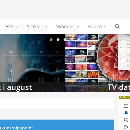
Tests
Artikler
Nyheder
Forum
 i august
TV-da
MENU
erkontrolpanelet.