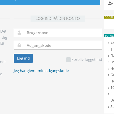
SOCIAL
LOG IND PÅ DIN KONTO
 Det
Brugernavn:
POPUL
r dig
›
A
ldt
Adgangskode:
›
T
›
F
Log ind
Forbliv logget ind
endt
›
B
›
H
Jeg har glemt min adgangskode
ge
›
G
›
Hv
›
10
›
5 
›
De
›
S