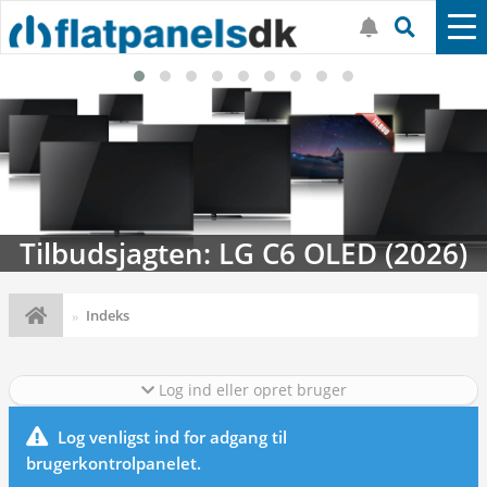
Tilbudsjagten: LG C6 OLED (2026)
Indeks
Log ind eller opret bruger
Log venligst ind for adgang til
brugerkontrolpanelet.