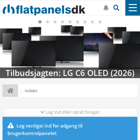
Tilbudsjagten: LG C6 OLED (2026)
Indeks
Log ind eller opret bruger
Log venligst ind for adgang til
brugerkontrolpanelet.