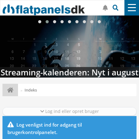
Streaming-kalenderen: Nyt i august
Indeks
Log ind eller opret bruger
Log venligst ind for adgang til
brugerkontrolpanelet.