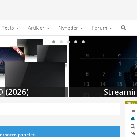
Tests
Artikler
Nyheder
Forum
D (2026)
Streamin
MENU
erkontrolpanelet.