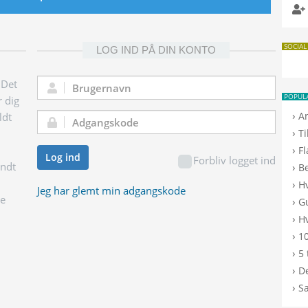
SOCIAL
LOG IND PÅ DIN KONTO
 Det
Brugernavn:
POPUL
r dig
›
A
ldt
Adgangskode:
›
T
›
F
Log ind
Forbliv logget ind
endt
›
B
›
H
Jeg har glemt min adgangskode
ge
›
G
›
Hv
›
10
›
5 
›
De
›
S