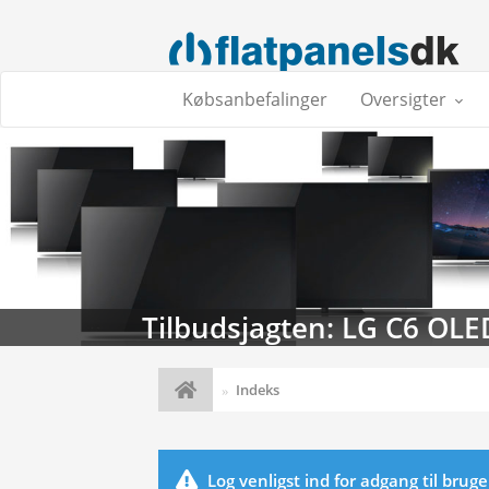
Købsanbefalinger
Oversigter
Tilbudsjagten: LG C6 OLE
Indeks
Log venligst ind for adgang til brug