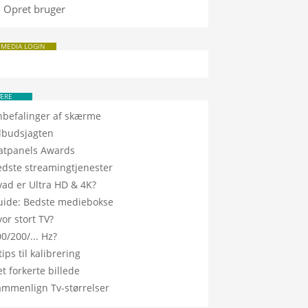
Opret bruger
 MEDIA LOGIN
ÆRE
nbefalinger af skærme
ilbudsjagten
latpanels Awards
edste streamingtjenester
vad er Ultra HD & 4K?
uide: Bedste mediebokse
or stort TV?
0/200/... Hz?
tips til kalibrering
t forkerte billede
ammenlign Tv-størrelser