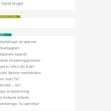
Opret bruger
 MEDIA LOGIN
ÆRE
nbefalinger af skærme
ilbudsjagten
latpanels Awards
edste streamingtjenester
vad er Ultra HD & 4K?
uide: Bedste mediebokse
or stort TV?
0/200/... Hz?
tips til kalibrering
t forkerte billede
ammenlign Tv-størrelser