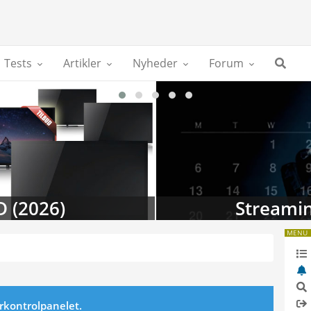
Tests
Artikler
Nyheder
Forum
D (2026)
Streamin
MENU
erkontrolpanelet.