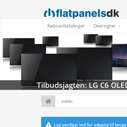
Købsanbefalinger
Oversigter
Tilbudsjagten: LG C6 OLE
Indeks
Log venligst ind for adgang til brug