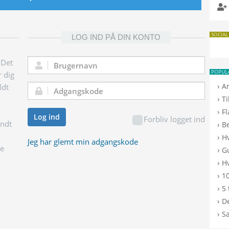
SOCIAL
LOG IND PÅ DIN KONTO
 Det
Brugernavn:
POPUL
r dig
›
A
ldt
Adgangskode:
›
T
›
F
Log ind
Forbliv logget ind
endt
›
B
›
H
Jeg har glemt min adgangskode
ge
›
G
›
Hv
›
10
›
5 
›
De
›
S