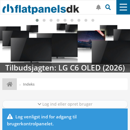
Tilbudsjagten: LG C6 OLED (2026)
Indeks
Log ind eller opret bruger
Log venligst ind for adgang til
brugerkontrolpanelet.