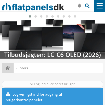
Tilbudsjagten: LG C6 OLED (2026)
Indeks
Log ind eller opret bruger
Log venligst ind for adgang til
brugerkontrolpanelet.