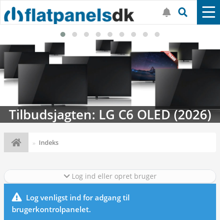
Tilbudsjagten: LG C6 OLED (2026)
Indeks
Log ind eller opret bruger
Log venligst ind for adgang til
brugerkontrolpanelet.