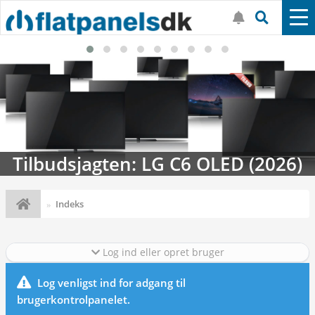
Tilbudsjagten: LG C6 OLED (2026)
Indeks
Log ind eller opret bruger
Log venligst ind for adgang til
brugerkontrolpanelet.