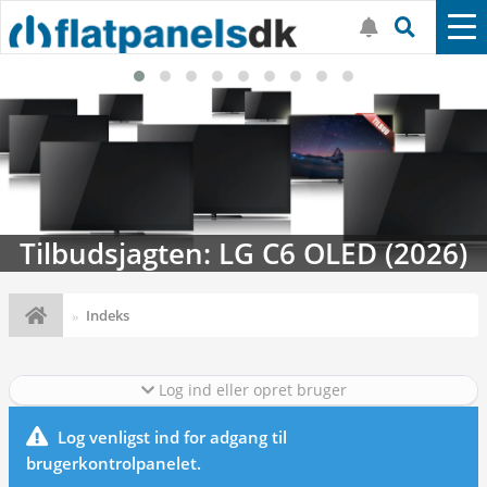
Tilbudsjagten: LG C6 OLED (2026)
Indeks
Log ind eller opret bruger
Log venligst ind for adgang til
brugerkontrolpanelet.