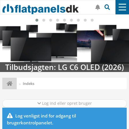
Tilbudsjagten: LG C6 OLED (2026)
Indeks
Log ind eller opret bruger
Log venligst ind for adgang til
brugerkontrolpanelet.