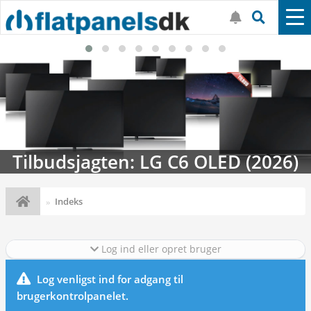
Tilbudsjagten: LG C6 OLED (2026)
Indeks
Log ind eller opret bruger
Log venligst ind for adgang til
brugerkontrolpanelet.