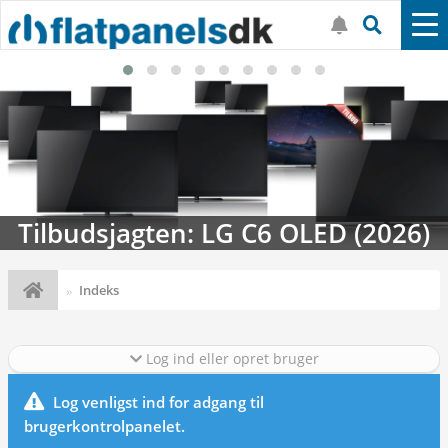
Tilbudsjagten: LG C6 OLED (2026)
Indeks
Log ind eller opret bruger
Log venligst ind for adgang til
brugerkontrolpanelet.