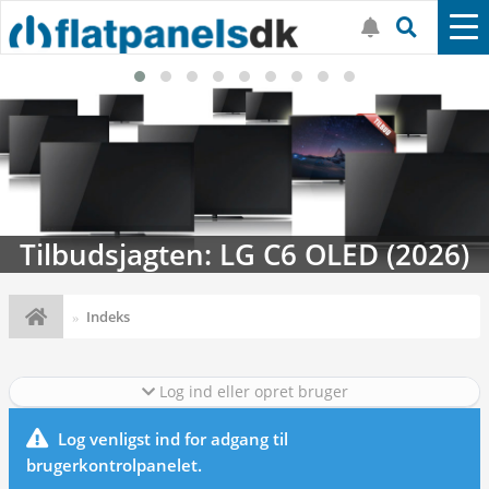
Tilbudsjagten: LG C6 OLED (2026)
Indeks
Log ind eller opret bruger
Log venligst ind for adgang til
brugerkontrolpanelet.