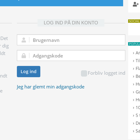
SOCIAL
LOG IND PÅ DIN KONTO
 Det
Brugernavn:
POPUL
r dig
›
A
ldt
Adgangskode:
›
T
›
F
Log ind
Forbliv logget ind
endt
›
B
›
H
Jeg har glemt min adgangskode
ge
›
G
›
Hv
›
10
›
5 
›
De
›
S