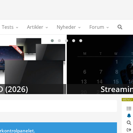
Tests
Artikler
Nyheder
Forum
D (2026)
Streamin
MENU
erkontrolpanelet.