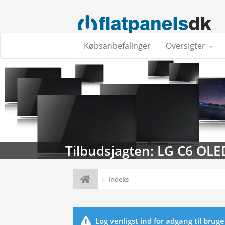
Købsanbefalinger
Oversigter
Tilbudsjagten: LG C6 OLE
Indeks
Log venligst ind for adgang til brug