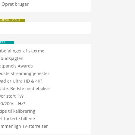
Opret bruger
 MEDIA LOGIN
ÆRE
nbefalinger af skærme
ilbudsjagten
latpanels Awards
edste streamingtjenester
vad er Ultra HD & 4K?
uide: Bedste mediebokse
or stort TV?
0/200/... Hz?
tips til kalibrering
t forkerte billede
ammenlign Tv-størrelser