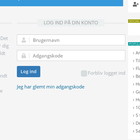
SOCIAL
LOG IND PÅ DIN KONTO
 Det
Brugernavn:
POPUL
r dig
›
A
ldt
Adgangskode:
›
T
›
F
Log ind
Forbliv logget ind
endt
›
B
›
H
Jeg har glemt min adgangskode
ge
›
G
›
Hv
›
10
›
5 
›
De
›
S