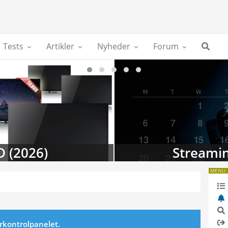
Tests
Artikler
Nyheder
Forum
D (2026)
Streamin
MENU
erkontrolpanelet.