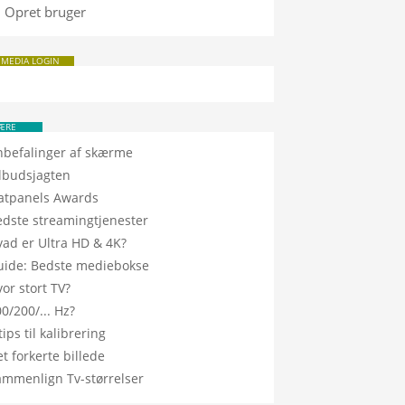
Opret bruger
 MEDIA LOGIN
ÆRE
nbefalinger af skærme
ilbudsjagten
latpanels Awards
edste streamingtjenester
vad er Ultra HD & 4K?
uide: Bedste mediebokse
or stort TV?
0/200/... Hz?
tips til kalibrering
t forkerte billede
ammenlign Tv-størrelser