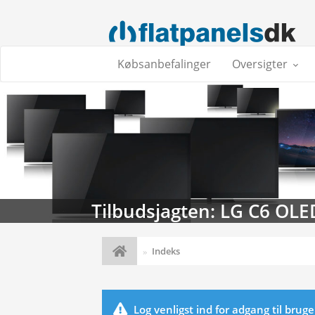
Købsanbefalinger
Oversigter
Tilbudsjagten: LG C6 OLE
Indeks
Log venligst ind for adgang til brug