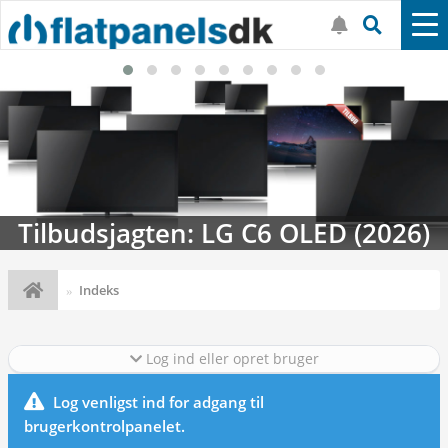
Tilbudsjagten: LG C6 OLED (2026)
Indeks
Log ind eller opret bruger
Log venligst ind for adgang til
brugerkontrolpanelet.