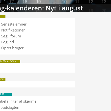
g-kalenderen: Nyt i august
Seneste emner
Notifikationer
Søg i forum
Log ind
Opret bruger
 MEDIA LOGIN
NCE
ÆRE
nbefalinger af skærme
ilbudsjagten