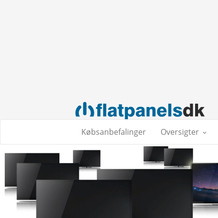
Købsanbefalinger
Oversigter