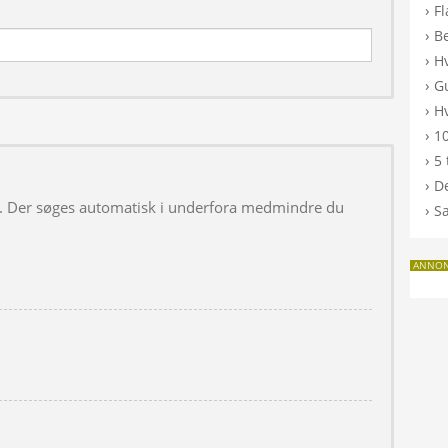
›
F
›
B
›
H
›
G
›
Hv
›
10
›
5 
›
De
 i. Der søges automatisk i underfora medmindre du
›
S
ANNO