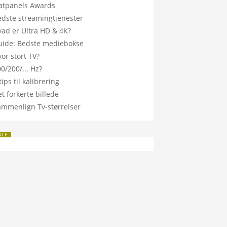
latpanels Awards
edste streamingtjenester
vad er Ultra HD & 4K?
uide: Bedste mediebokse
or stort TV?
0/200/... Hz?
tips til kalibrering
t forkerte billede
ammenlign Tv-størrelser
NCE