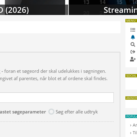
D (2026)
Streamin
MENU
g
-
foran et søgeord der skal udelukkes i søgningen.
SOCIAL
givet af parentes, når blot et af ordene skal findes.
ANNO
dtastet søgeparameter
Søg efter alle udtryk
POPUL
›
A
›
T