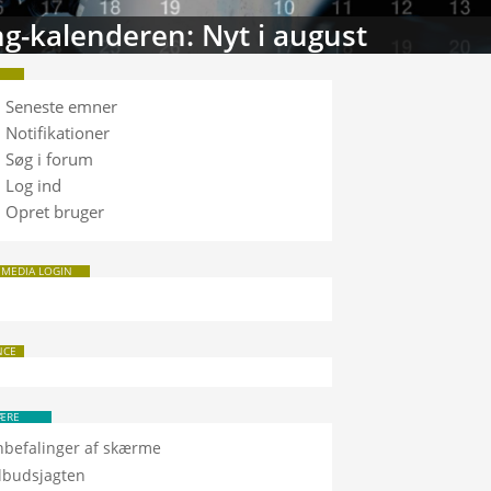
g-kalenderen: Nyt i august
Seneste emner
Notifikationer
Søg i forum
Log ind
Opret bruger
 MEDIA LOGIN
NCE
ÆRE
nbefalinger af skærme
ilbudsjagten