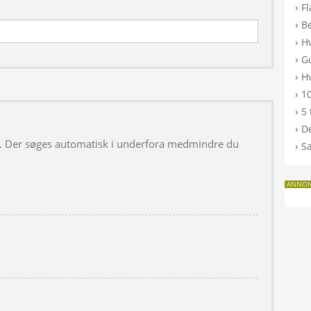
›
F
›
B
›
H
›
G
›
Hv
›
10
›
5 
›
De
 i. Der søges automatisk i underfora medmindre du
›
S
ANNO