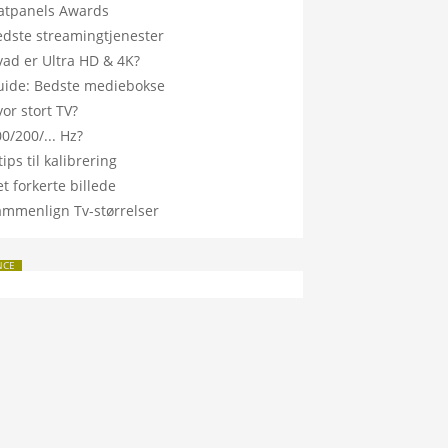
latpanels Awards
edste streamingtjenester
vad er Ultra HD & 4K?
uide: Bedste mediebokse
or stort TV?
0/200/... Hz?
tips til kalibrering
t forkerte billede
ammenlign Tv-størrelser
NCE