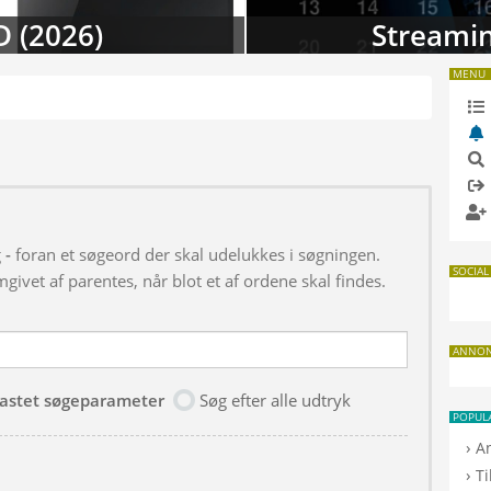
D (2026)
Streamin
MENU
g
-
foran et søgeord der skal udelukkes i søgningen.
SOCIAL
givet af parentes, når blot et af ordene skal findes.
ANNO
dtastet søgeparameter
Søg efter alle udtryk
POPUL
›
A
›
T