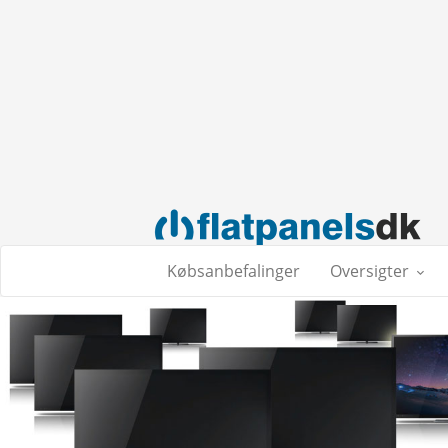
Købsanbefalinger
Oversigter