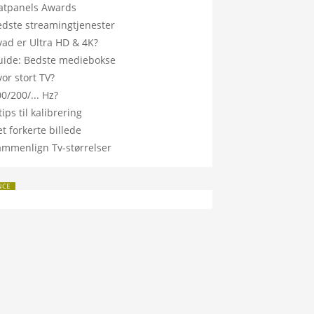
latpanels Awards
edste streamingtjenester
vad er Ultra HD & 4K?
uide: Bedste mediebokse
or stort TV?
0/200/... Hz?
tips til kalibrering
t forkerte billede
ammenlign Tv-størrelser
NCE