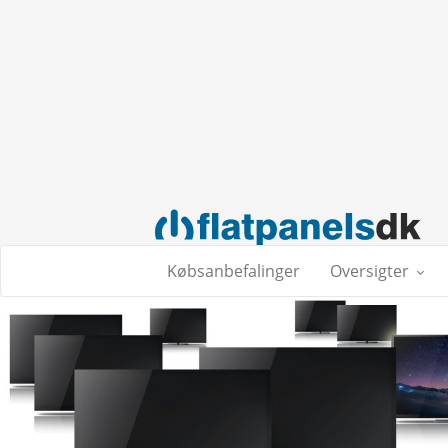
Købsanbefalinger
Oversigter