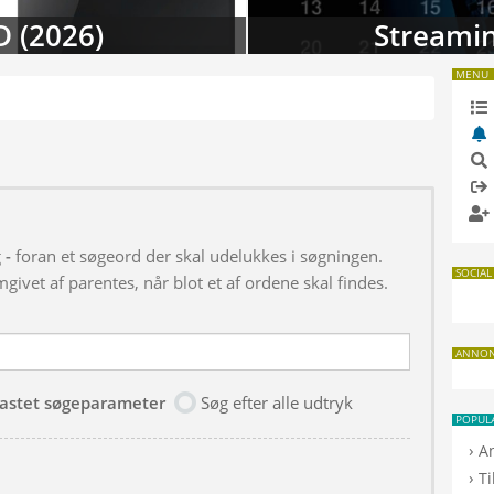
eaming-kalenderen: Nyt i august
MENU
g
-
foran et søgeord der skal udelukkes i søgningen.
SOCIAL
givet af parentes, når blot et af ordene skal findes.
ANNO
dtastet søgeparameter
Søg efter alle udtryk
POPUL
›
A
›
T