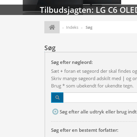
 OLED (2026)
Str
Indeks
Søg
Søg
Søg efter nøgleord:
Sæt
+
foran et søgeord der skal findes o
Skriv mange søgeord adskilt med
|
og om
Brug * som ubekendt for ukendte tegn.
Søg efter alle udtryk eller brug in
Søg efter en bestemt forfatter: