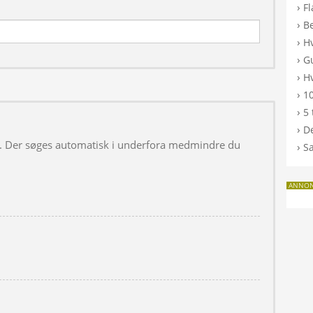
›
F
›
B
›
H
›
G
›
Hv
›
10
›
5 
›
De
 i. Der søges automatisk i underfora medmindre du
›
S
ANNO