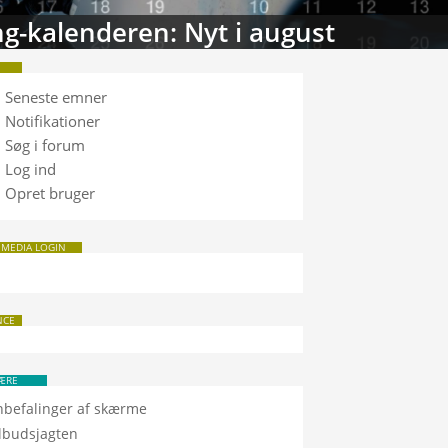
TV-databasen: Sam
Seneste emner
Notifikationer
Søg i forum
Log ind
Opret bruger
 MEDIA LOGIN
NCE
ÆRE
nbefalinger af skærme
ilbudsjagten