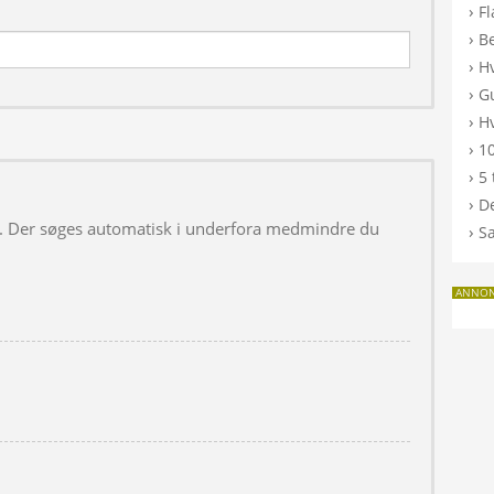
›
F
›
B
›
H
›
G
›
Hv
›
10
›
5 
›
De
 i. Der søges automatisk i underfora medmindre du
›
S
ANNO