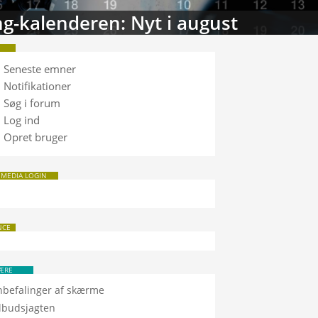
g-kalenderen: Nyt i august
Seneste emner
Notifikationer
Søg i forum
Log ind
Opret bruger
 MEDIA LOGIN
NCE
ÆRE
nbefalinger af skærme
ilbudsjagten