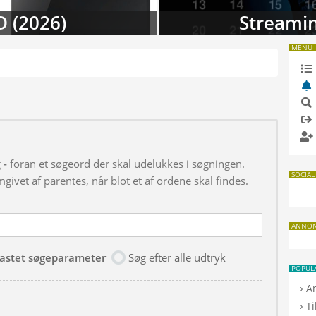
D (2026)
Streamin
MENU
g
-
foran et søgeord der skal udelukkes i søgningen.
SOCIAL
givet af parentes, når blot et af ordene skal findes.
ANNO
dtastet søgeparameter
Søg efter alle udtryk
POPUL
›
A
›
T