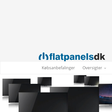
Købsanbefalinger
Oversigter