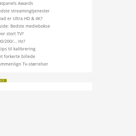
latpanels Awards
edste streamingtjenester
vad er Ultra HD & 4K?
uide: Bedste mediebokse
or stort TV?
0/200/... Hz?
tips til kalibrering
t forkerte billede
ammenlign Tv-størrelser
NCE