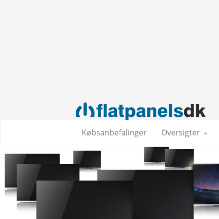
Købsanbefalinger
Oversigter