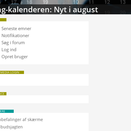
g-kalenderen: Nyt i august
Seneste emner
Notifikationer
Søg i forum
Log ind
Opret bruger
 MEDIA LOGIN
NCE
ÆRE
nbefalinger af skærme
ilbudsjagten