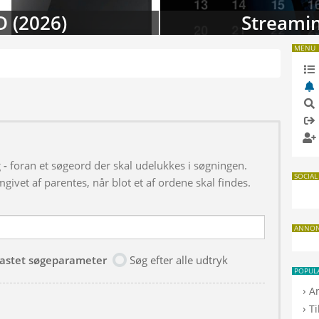
D (2026)
Streamin
MENU
g
-
foran et søgeord der skal udelukkes i søgningen.
SOCIAL
givet af parentes, når blot et af ordene skal findes.
ANNO
dtastet søgeparameter
Søg efter alle udtryk
POPUL
›
A
›
T