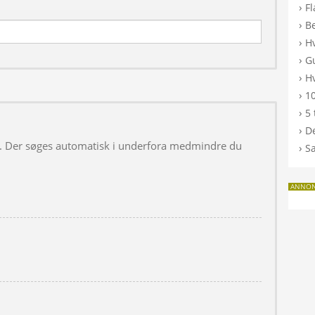
›
F
›
B
›
H
›
G
›
Hv
›
10
›
5 
›
De
 i. Der søges automatisk i underfora medmindre du
›
S
ANNO