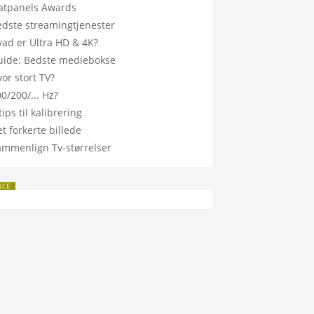
latpanels Awards
edste streamingtjenester
vad er Ultra HD & 4K?
uide: Bedste mediebokse
or stort TV?
0/200/... Hz?
tips til kalibrering
t forkerte billede
ammenlign Tv-størrelser
NCE