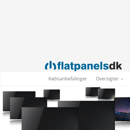
Købsanbefalinger
Oversigter