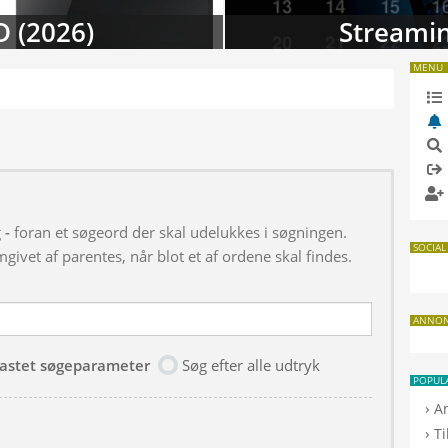
D (2026)
Streamin
MENU
g
-
foran et søgeord der skal udelukkes i søgningen.
SOCIAL
givet af parentes, når blot et af ordene skal findes.
ANNO
dtastet søgeparameter
Søg efter alle udtryk
POPUL
›
A
›
T