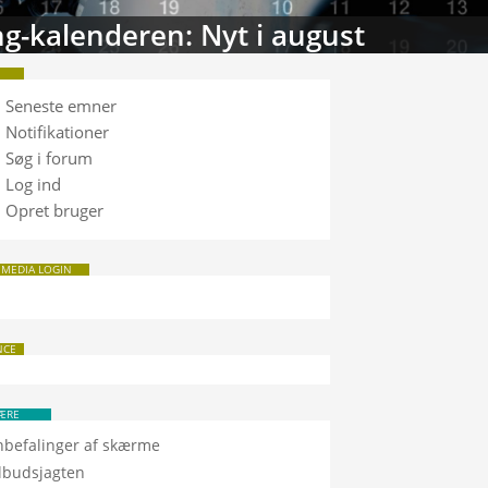
g-kalenderen: Nyt i august
Seneste emner
Notifikationer
Søg i forum
Log ind
Opret bruger
 MEDIA LOGIN
NCE
ÆRE
nbefalinger af skærme
ilbudsjagten