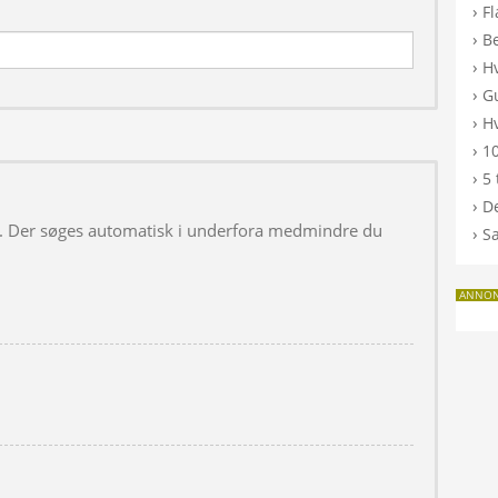
›
F
›
B
›
H
›
G
›
Hv
›
10
›
5 
›
De
 i. Der søges automatisk i underfora medmindre du
›
S
ANNO