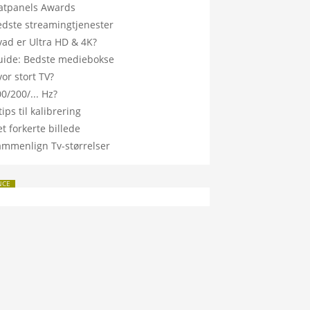
latpanels Awards
edste streamingtjenester
vad er Ultra HD & 4K?
uide: Bedste mediebokse
or stort TV?
0/200/... Hz?
tips til kalibrering
t forkerte billede
ammenlign Tv-størrelser
NCE