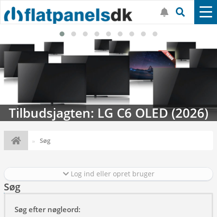
LED (2026)
Streaming-kalenderen: N
Søg
Log ind eller opret bruger
Søg
Søg efter nøgleord: