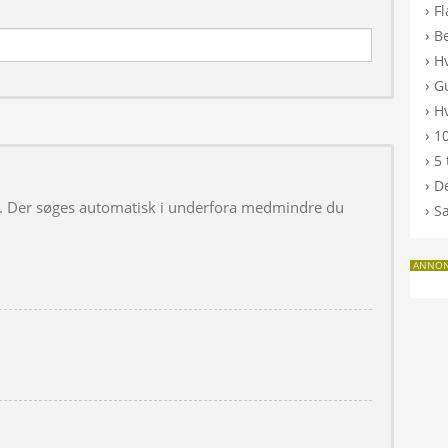
›
F
›
B
›
H
›
G
›
Hv
›
10
›
5 
›
De
 i. Der søges automatisk i underfora medmindre du
›
S
ANNO