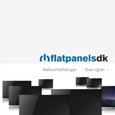
Købsanbefalinger
Oversigter