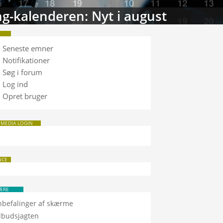
g-kalenderen: Nyt i august
Seneste emner
Notifikationer
Søg i forum
Log ind
Opret bruger
 MEDIA LOGIN
NCE
ÆRE
nbefalinger af skærme
ilbudsjagten