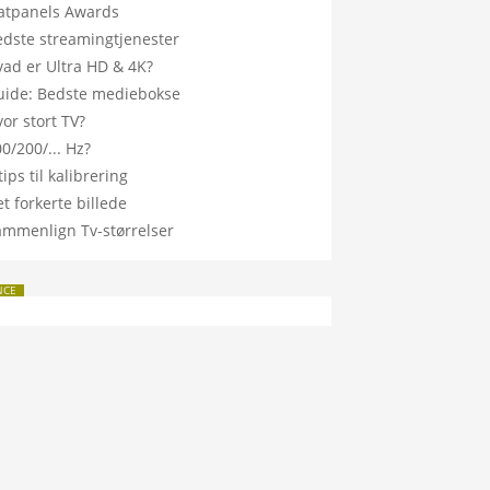
latpanels Awards
edste streamingtjenester
vad er Ultra HD & 4K?
uide: Bedste mediebokse
or stort TV?
0/200/... Hz?
tips til kalibrering
t forkerte billede
ammenlign Tv-størrelser
NCE