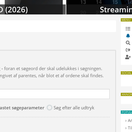
D (2026)
Streamin
MENU
g
-
foran et søgeord der skal udelukkes i søgningen.
SOCIAL
givet af parentes, når blot et af ordene skal findes.
ANNO
dtastet søgeparameter
Søg efter alle udtryk
POPUL
›
A
›
T