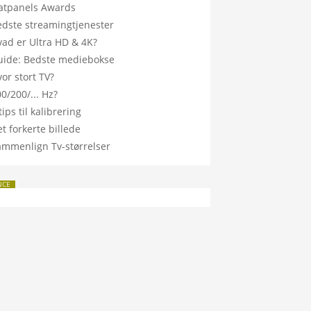
latpanels Awards
edste streamingtjenester
vad er Ultra HD & 4K?
uide: Bedste mediebokse
or stort TV?
0/200/... Hz?
tips til kalibrering
t forkerte billede
ammenlign Tv-størrelser
NCE