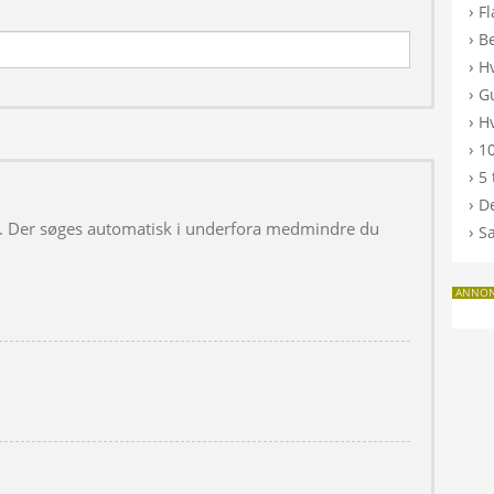
›
F
›
B
›
H
›
G
›
Hv
›
10
›
5 
›
De
 i. Der søges automatisk i underfora medmindre du
›
S
ANNO