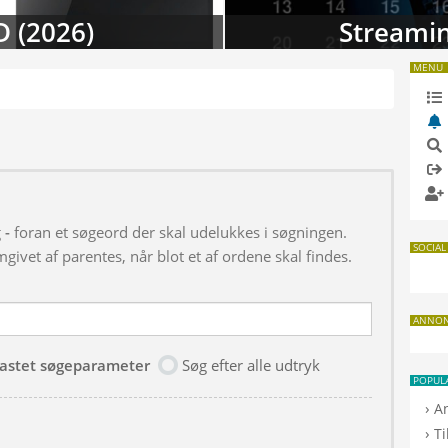
D (2026)
Streamin
MENU
g
-
foran et søgeord der skal udelukkes i søgningen.
SOCIAL
givet af parentes, når blot et af ordene skal findes.
ANNO
dtastet søgeparameter
Søg efter alle udtryk
POPUL
›
A
›
T