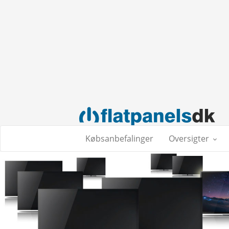
Købsanbefalinger
Oversigter