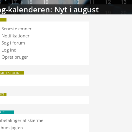
g-kalenderen: Nyt i august
Seneste emner
Notifikationer
Søg i forum
Log ind
Opret bruger
 MEDIA LOGIN
NCE
ÆRE
nbefalinger af skærme
ilbudsjagten