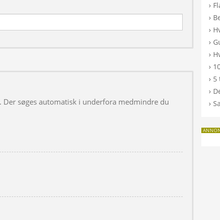
›
F
›
B
›
H
›
G
›
Hv
›
10
›
5 
›
De
 i. Der søges automatisk i underfora medmindre du
›
S
ANNO