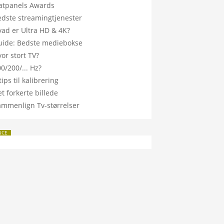
latpanels Awards
edste streamingtjenester
vad er Ultra HD & 4K?
uide: Bedste mediebokse
or stort TV?
0/200/... Hz?
tips til kalibrering
t forkerte billede
ammenlign Tv-størrelser
NCE