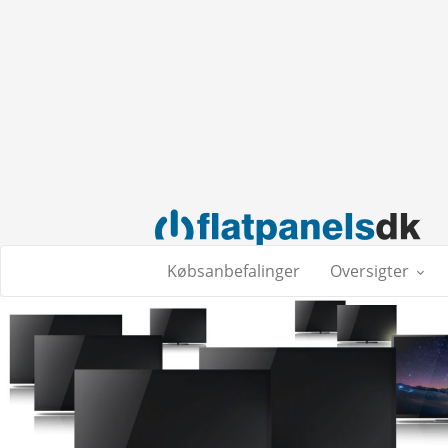
Købsanbefalinger
Oversigter