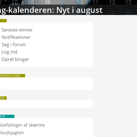
g-kalenderen: Nyt i august
Seneste emner
Notifikationer
Søg i forum
Log ind
Opret bruger
 MEDIA LOGIN
NCE
ÆRE
nbefalinger af skærme
ilbudsjagten