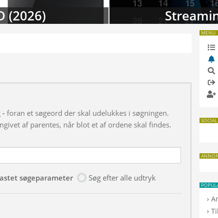
D (2026)
Streamin
MENU
g
-
foran et søgeord der skal udelukkes i søgningen.
SOCIAL
givet af parentes, når blot et af ordene skal findes.
ANNO
dtastet søgeparameter
Søg efter alle udtryk
POPUL
›
A
›
T