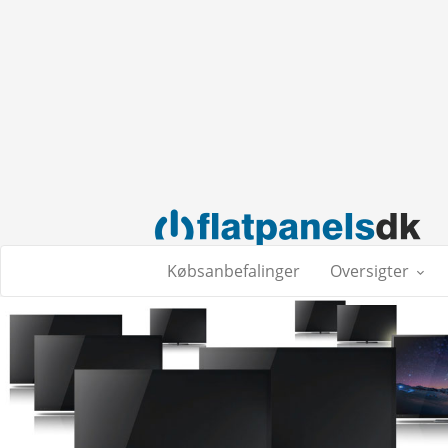
Købsanbefalinger
Oversigter