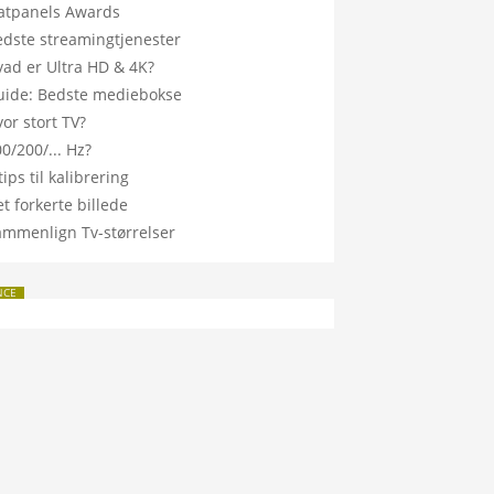
latpanels Awards
edste streamingtjenester
vad er Ultra HD & 4K?
uide: Bedste mediebokse
or stort TV?
0/200/... Hz?
tips til kalibrering
t forkerte billede
ammenlign Tv-størrelser
NCE