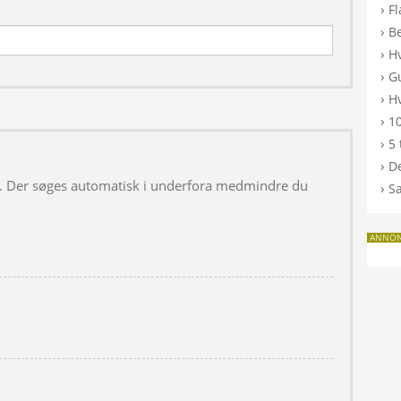
›
F
›
B
›
H
›
G
›
Hv
›
10
›
5 
›
De
 i. Der søges automatisk i underfora medmindre du
›
S
ANNO