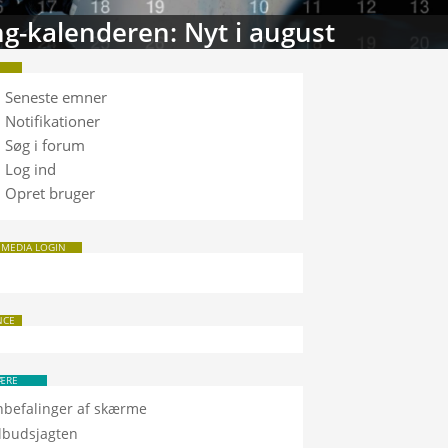
g-kalenderen: Nyt i august
Seneste emner
Notifikationer
Søg i forum
Log ind
Opret bruger
 MEDIA LOGIN
NCE
ÆRE
nbefalinger af skærme
ilbudsjagten