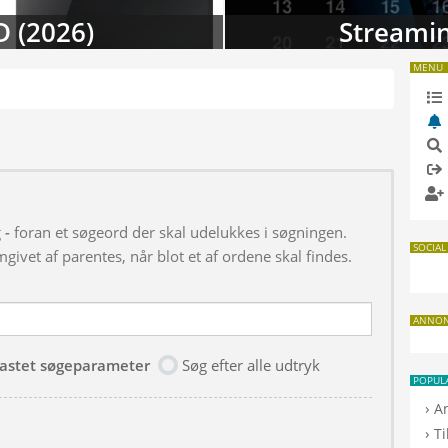
D (2026)
Streamin
MENU
g
-
foran et søgeord der skal udelukkes i søgningen.
SOCIAL
givet af parentes, når blot et af ordene skal findes.
ANNO
dtastet søgeparameter
Søg efter alle udtryk
POPUL
›
A
›
T