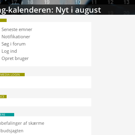
g-kalenderen: Nyt i august
Seneste emner
Notifikationer
Søg i forum
Log ind
Opret bruger
 MEDIA LOGIN
NCE
ÆRE
nbefalinger af skærme
ilbudsjagten