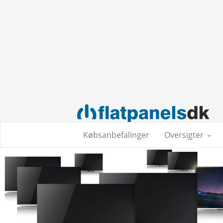
Købsanbefalinger
Oversigter