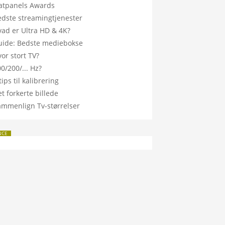
latpanels Awards
edste streamingtjenester
vad er Ultra HD & 4K?
uide: Bedste mediebokse
or stort TV?
0/200/... Hz?
tips til kalibrering
t forkerte billede
ammenlign Tv-størrelser
NCE