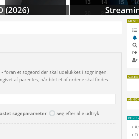
D (2026)
Streamin
MENU
g
-
foran et søgeord der skal udelukkes i søgningen.
SOCIAL
givet af parentes, når blot et af ordene skal findes.
ANNO
dtastet søgeparameter
Søg efter alle udtryk
POPUL
›
A
›
T