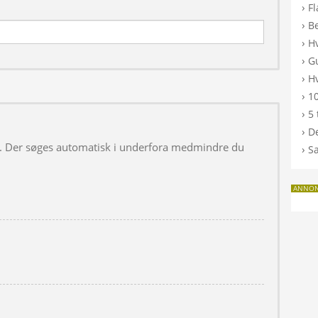
›
F
›
B
›
H
›
G
›
Hv
›
10
›
5 
›
De
 i. Der søges automatisk i underfora medmindre du
›
S
ANNO