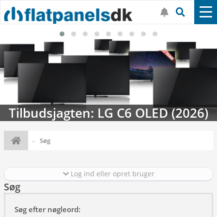
agten: LG C6 OLED (2026)
Streaming
Søg
Log ind eller opret bruger
Søg
Søg efter nøgleord: