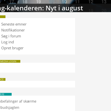
g-kalenderen: Nyt i august
Seneste emner
Notifikationer
Søg i forum
Log ind
Opret bruger
 MEDIA LOGIN
NCE
ÆRE
nbefalinger af skærme
ilbudsjagten