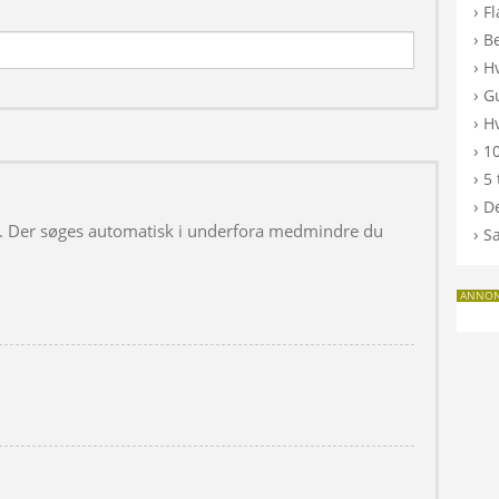
›
F
›
B
›
H
›
G
›
Hv
›
10
›
5 
›
De
 i. Der søges automatisk i underfora medmindre du
›
S
ANNO