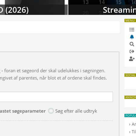
D (2026)
Streamin
MENU
g
-
foran et søgeord der skal udelukkes i søgningen.
SOCIAL
givet af parentes, når blot et af ordene skal findes.
ANNO
dtastet søgeparameter
Søg efter alle udtryk
POPUL
›
A
›
T