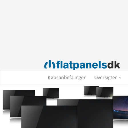
Købsanbefalinger
Oversigter