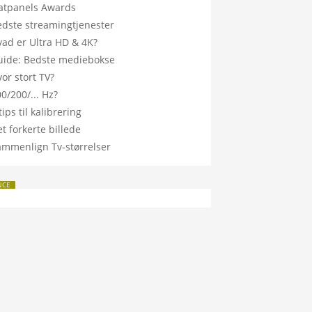
latpanels Awards
edste streamingtjenester
vad er Ultra HD & 4K?
uide: Bedste mediebokse
or stort TV?
0/200/... Hz?
tips til kalibrering
t forkerte billede
ammenlign Tv-størrelser
NCE