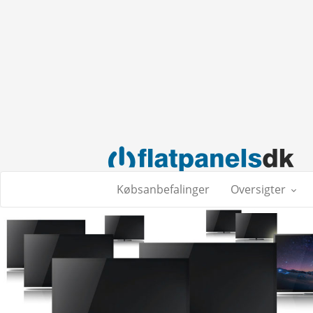
Købsanbefalinger
Oversigter