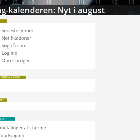
g-kalenderen: Nyt i august
Seneste emner
Notifikationer
Søg i forum
Log ind
Opret bruger
 MEDIA LOGIN
NCE
ÆRE
nbefalinger af skærme
ilbudsjagten