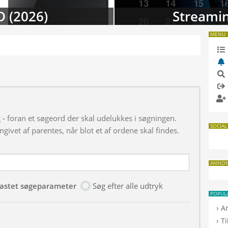
D (2026)
Streamin
MENU
g
-
foran et søgeord der skal udelukkes i søgningen.
SOCIAL
givet af parentes, når blot et af ordene skal findes.
ANNO
dtastet søgeparameter
Søg efter alle udtryk
POPUL
›
A
›
T