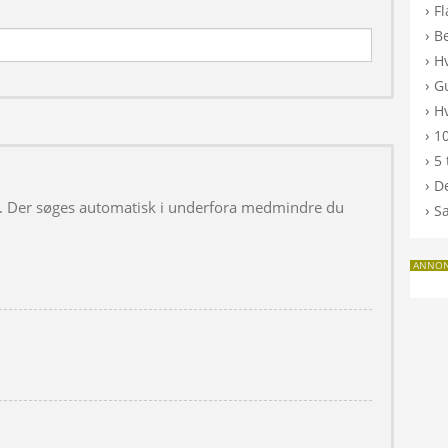
›
F
›
B
›
H
›
G
›
Hv
›
10
›
5 
›
De
 i. Der søges automatisk i underfora medmindre du
›
S
ANNO