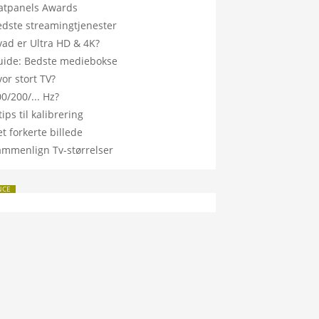
latpanels Awards
edste streamingtjenester
vad er Ultra HD & 4K?
uide: Bedste mediebokse
or stort TV?
0/200/... Hz?
tips til kalibrering
t forkerte billede
ammenlign Tv-størrelser
NCE