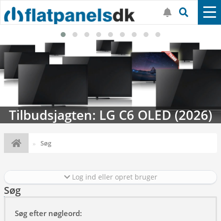
budsjagten: LG C6 OLED (2026)
Stre
Søg
Log ind eller opret bruger
Søg
Søg efter nøgleord: