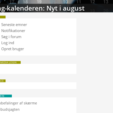
g-kalenderen: Nyt i august
Seneste emner
Notifikationer
Søg i forum
Log ind
Opret bruger
 MEDIA LOGIN
NCE
ÆRE
nbefalinger af skærme
ilbudsjagten