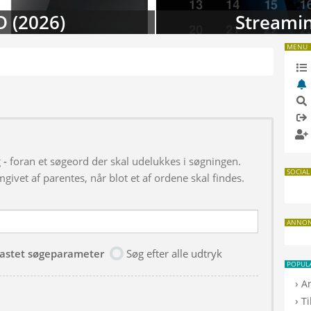
D (2026)
Streamin
MENU
g
-
foran et søgeord der skal udelukkes i søgningen.
SOCIAL
givet af parentes, når blot et af ordene skal findes.
ANNO
dtastet søgeparameter
Søg efter alle udtryk
POPUL
›
A
›
T