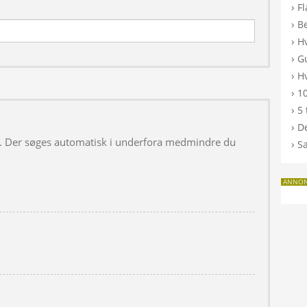
›
F
›
B
›
H
›
G
›
Hv
›
10
›
5 
›
De
 i. Der søges automatisk i underfora medmindre du
›
S
ANNO