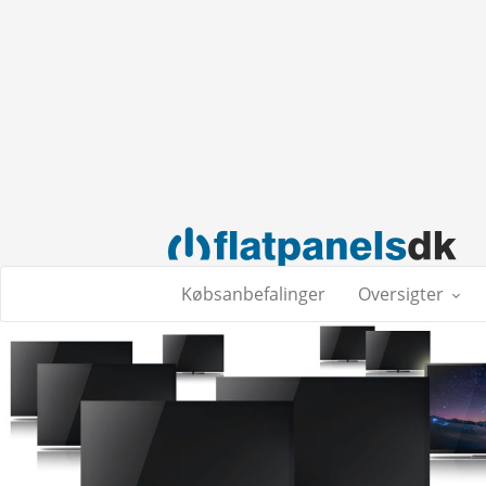
Købsanbefalinger
Oversigter