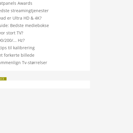
latpanels Awards
edste streamingtjenester
vad er Ultra HD & 4K?
uide: Bedste mediebokse
or stort TV?
0/200/... Hz?
tips til kalibrering
t forkerte billede
ammenlign Tv-størrelser
NCE