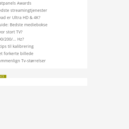
latpanels Awards
edste streamingtjenester
vad er Ultra HD & 4K?
uide: Bedste mediebokse
or stort TV?
0/200/... Hz?
tips til kalibrering
t forkerte billede
ammenlign Tv-størrelser
NCE