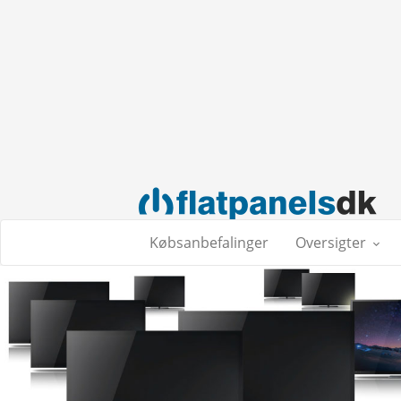
Købsanbefalinger
Oversigter