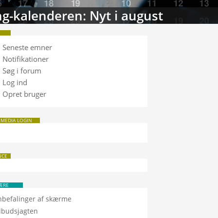
g-kalenderen: Nyt i august
Seneste emner
Notifikationer
Søg i forum
Log ind
Opret bruger
 MEDIA LOGIN
NCE
ÆRE
nbefalinger af skærme
ilbudsjagten