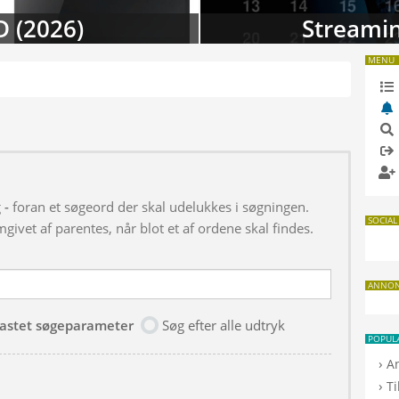
D (2026)
Streamin
MENU
g
-
foran et søgeord der skal udelukkes i søgningen.
SOCIAL
givet af parentes, når blot et af ordene skal findes.
ANNO
dtastet søgeparameter
Søg efter alle udtryk
POPUL
›
A
›
T