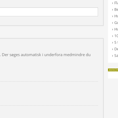
›
F
›
B
›
H
›
G
›
Hv
›
10
›
5 
›
De
 i. Der søges automatisk i underfora medmindre du
›
S
ANNO