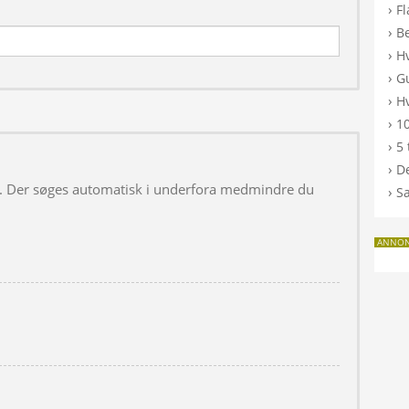
›
F
›
B
›
H
›
G
›
Hv
›
10
›
5 
›
De
 i. Der søges automatisk i underfora medmindre du
›
S
ANNO