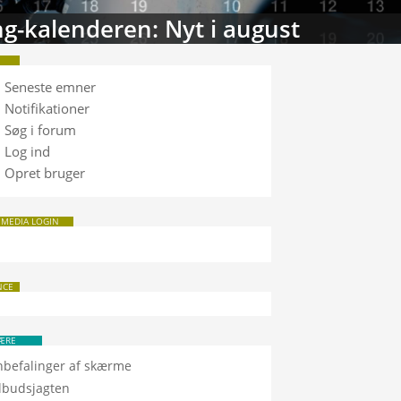
g-kalenderen: Nyt i august
Seneste emner
Notifikationer
Søg i forum
Log ind
Opret bruger
 MEDIA LOGIN
NCE
ÆRE
nbefalinger af skærme
ilbudsjagten