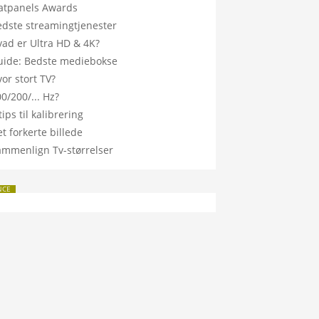
latpanels Awards
edste streamingtjenester
vad er Ultra HD & 4K?
uide: Bedste mediebokse
or stort TV?
0/200/... Hz?
tips til kalibrering
t forkerte billede
ammenlign Tv-størrelser
NCE