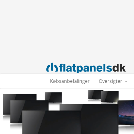
Købsanbefalinger
Oversigter