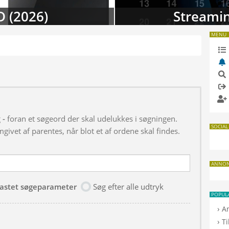
D (2026)
Streamin
MENU
g
-
foran et søgeord der skal udelukkes i søgningen.
SOCIAL
givet af parentes, når blot et af ordene skal findes.
ANNO
dtastet søgeparameter
Søg efter alle udtryk
POPUL
›
A
›
T