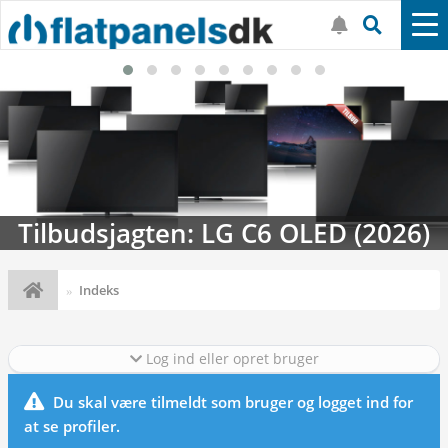
Tilbudsjagten: LG C6 OLED (2026)
Indeks
Log ind eller opret bruger
Du skal være tilmeldt som bruger og logget ind for
at se profiler.