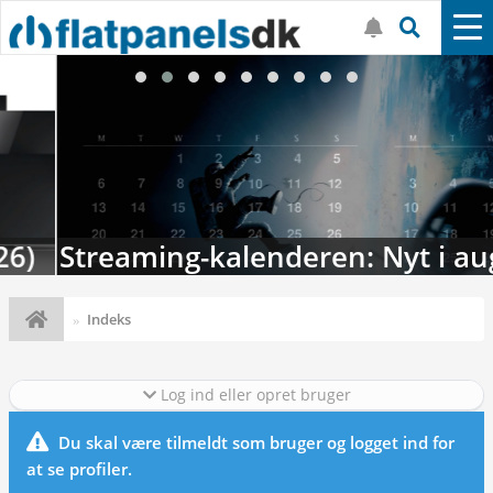
Streaming-kalenderen: Nyt i august
Indeks
Log ind eller opret bruger
Du skal være tilmeldt som bruger og logget ind for
at se profiler.