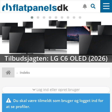
Tilbudsjagten: LG C6 OLED (2026)
Indeks
Log ind eller opret bruger
Du skal være tilmeldt som bruger og logget ind for
at se profiler.