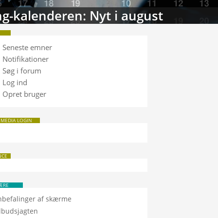
g-kalenderen: Nyt i august
Seneste emner
Notifikationer
Søg i forum
Log ind
Opret bruger
 MEDIA LOGIN
NCE
ÆRE
nbefalinger af skærme
ilbudsjagten