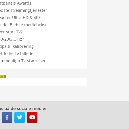
latpanels Awards
edste streamingtjenester
vad er Ultra HD & 4K?
uide: Bedste mediebokse
or stort TV?
0/200/... Hz?
tips til kalibrering
t forkerte billede
ammenlign Tv-størrelser
NCE
os på de sociale medier