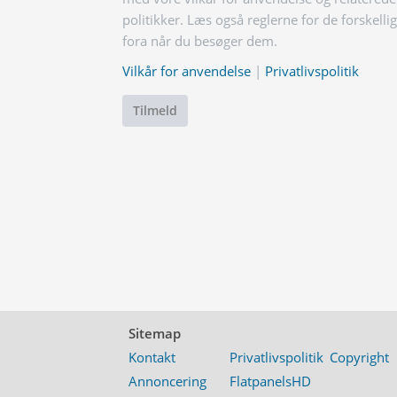
politikker. Læs også reglerne for de forskelli
fora når du besøger dem.
Vilkår for anvendelse
|
Privatlivspolitik
Tilmeld
Sitemap
Kontakt
Privatlivspolitik
Copyright
Annoncering
FlatpanelsHD