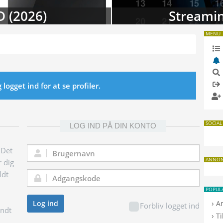
D (2026)
Streamin
MENU
ogget ind for at se profiler.
SOCIAL
LOG IND PÅ DIN KONTO
 Det
Brugernavn:
ANNO
r dig
ldt
Adgangskode:
POPUL
›
Log ind
A
Forbliv logget ind
endt
›
T