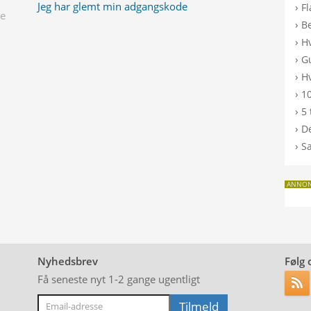
Jeg har glemt min adgangskode
›
F
ge
›
B
›
H
›
G
›
Hv
›
10
›
5 
›
De
›
S
ANNO
Nyhedsbrev
Følg 
Få seneste nyt 1-2 gange ugentligt