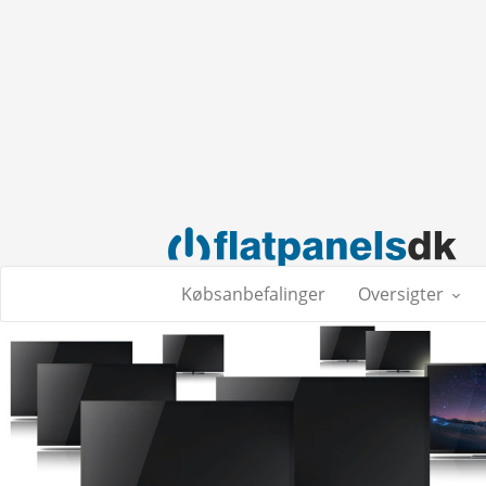
Købsanbefalinger
Oversigter