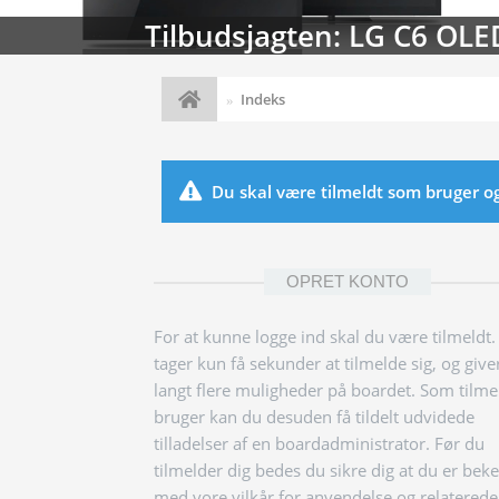
Tilbudsjagten: LG C6 OLE
Indeks
Du skal være tilmeldt som bruger og l
OPRET KONTO
For at kunne logge ind skal du være tilmeldt.
tager kun få sekunder at tilmelde sig, og give
langt flere muligheder på boardet. Som tilme
bruger kan du desuden få tildelt udvidede
tilladelser af en boardadministrator. Før du
tilmelder dig bedes du sikre dig at du er bek
med vore vilkår for anvendelse og relaterede