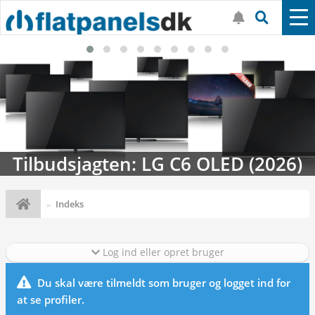
Tilbudsjagten: LG C6 OLED (2026)
Indeks
Log ind eller opret bruger
Du skal være tilmeldt som bruger og logget ind for
at se profiler.