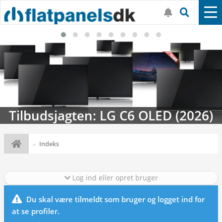
Tilbudsjagten: LG C6 OLED (2026)
Indeks
Log ind eller opret bruger
Du skal være tilmeldt som bruger og logget ind for
at se profiler.